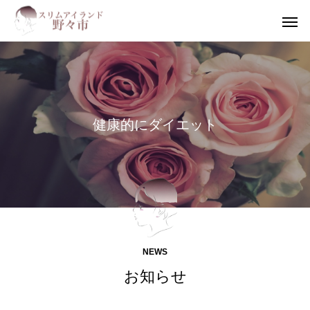
健
康
的
に
ダ
イ
エ
ッ
ト
NEWS
お知らせ