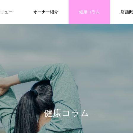
ニュー
オーナー紹介
健康コラム
店舗概
健
康
コ
ラ
ム